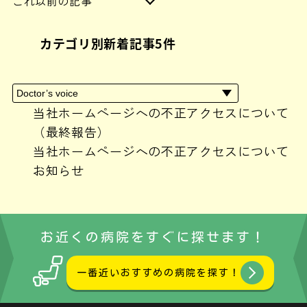
これ以前の記事
2024年6月
(1)
カテゴリ別新着記事5件
2024年4月
(1)
2024年3月
(1)
2024年2月
(3)
2024年1月
(2)
当社ホームページへの不正アクセスについて
2023年10月
(1)
（最終報告）
2023年9月
(1)
当社ホームページへの不正アクセスについて
2023年8月
(1)
お知らせ
2023年7月
(1)
2023年6月
(3)
2023年5月
(1)
お近くの病院をすぐに探せます！
2023年3月
(1)
2023年2月
(1)
一番近いおすすめの病院を探す！
2023年1月
(2)
2022年12月
(4)