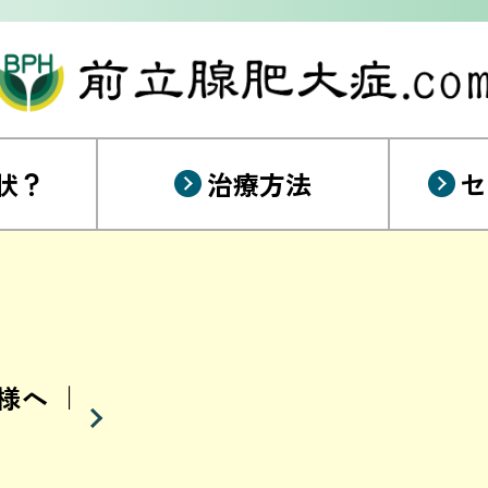
状？
治療方法
セ
様へ ｜