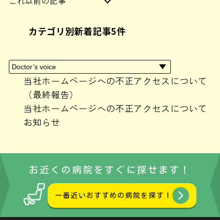
これ以前の記事
2024年6月
(1)
カテゴリ別新着記事5件
2024年4月
(1)
2024年3月
(1)
2024年2月
(3)
2024年1月
(2)
当社ホームページへの不正アクセスについて
2023年10月
(1)
（最終報告）
2023年9月
(1)
当社ホームページへの不正アクセスについて
2023年8月
(1)
お知らせ
2023年7月
(1)
2023年6月
(3)
2023年5月
(1)
お近くの病院をすぐに探せます！
2023年3月
(1)
2023年2月
(1)
一番近いおすすめの病院を探す！
2023年1月
(2)
2022年12月
(4)