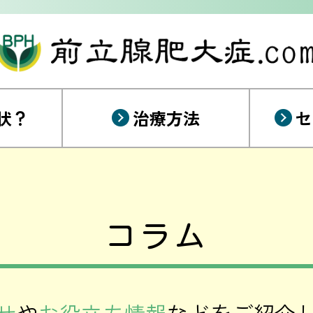
状？
治療方法
セ
コラム
せ
や
お役立ち情報
などを
ご紹介