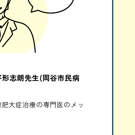
#6 / 平形志朗先生(岡谷市民病
#6 前立腺肥大症治療の専門医のメッ