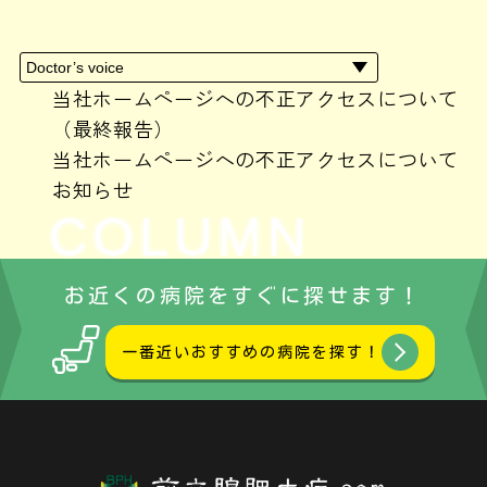
2024年4月
(1)
2024年3月
(1)
2024年2月
(3)
2024年1月
(2)
当社ホームページへの不正アクセスについて
2023年10月
(1)
（最終報告）
2023年9月
(1)
当社ホームページへの不正アクセスについて
2023年8月
(1)
お知らせ
2023年7月
(1)
COLUMN
2023年6月
(3)
2023年5月
(1)
コラム
お近くの病院をすぐに探せます！
2023年3月
(1)
2023年2月
(1)
一番近いおすすめの病院を探す！
2023年1月
(2)
2022年12月
(4)