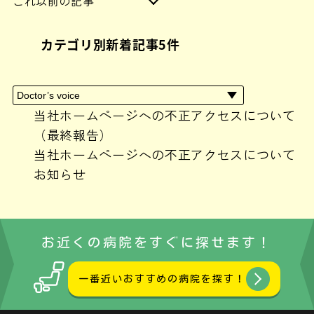
これ以前の記事
2024年6月
(1)
カテゴリ別新着記事5件
2024年4月
(1)
2024年3月
(1)
2024年2月
(3)
2024年1月
(2)
当社ホームページへの不正アクセスについて
2023年10月
(1)
（最終報告）
2023年9月
(1)
当社ホームページへの不正アクセスについて
2023年8月
(1)
お知らせ
2023年7月
(1)
2023年6月
(3)
2023年5月
(1)
お近くの病院をすぐに探せます！
2023年3月
(1)
2023年2月
(1)
一番近いおすすめの病院を探す！
2023年1月
(2)
2022年12月
(4)